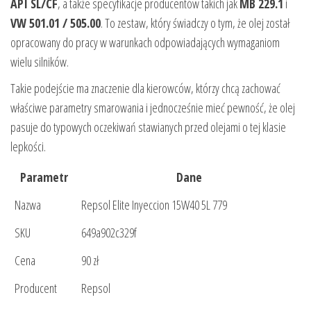
API SL/CF
, a także specyfikacje producentów takich jak
MB 229.1
i
VW 501.01 / 505.00
. To zestaw, który świadczy o tym, że olej został
opracowany do pracy w warunkach odpowiadających wymaganiom
wielu silników.
Takie podejście ma znaczenie dla kierowców, którzy chcą zachować
właściwe parametry smarowania i jednocześnie mieć pewność, że olej
pasuje do typowych oczekiwań stawianych przed olejami o tej klasie
lepkości.
Parametr
Dane
Nazwa
Repsol Elite Inyeccion 15W40 5L 779
SKU
649a902c329f
Cena
90 zł
Producent
Repsol