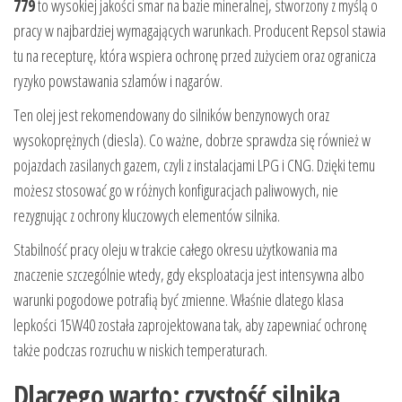
779
to wysokiej jakości smar na bazie mineralnej, stworzony z myślą o
pracy w najbardziej wymagających warunkach. Producent Repsol stawia
tu na recepturę, która wspiera ochronę przed zużyciem oraz ogranicza
ryzyko powstawania szlamów i nagarów.
Ten olej jest rekomendowany do silników benzynowych oraz
wysokoprężnych (diesla). Co ważne, dobrze sprawdza się również w
pojazdach zasilanych gazem, czyli z instalacjami LPG i CNG. Dzięki temu
możesz stosować go w różnych konfiguracjach paliwowych, nie
rezygnując z ochrony kluczowych elementów silnika.
Stabilność pracy oleju w trakcie całego okresu użytkowania ma
znaczenie szczególnie wtedy, gdy eksploatacja jest intensywna albo
warunki pogodowe potrafią być zmienne. Właśnie dlatego klasa
lepkości 15W40 została zaprojektowana tak, aby zapewniać ochronę
także podczas rozruchu w niskich temperaturach.
Dlaczego warto: czystość silnika,