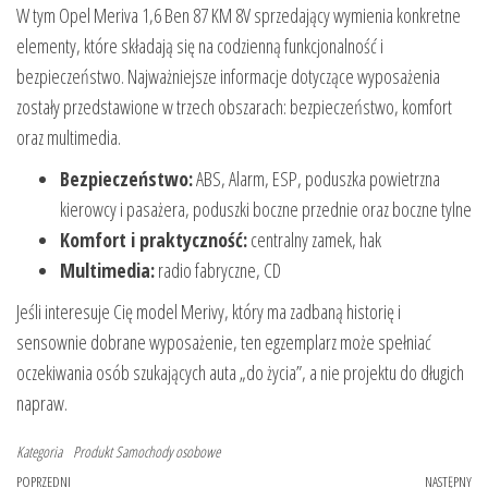
W tym Opel Meriva 1,6 Ben 87 KM 8V sprzedający wymienia konkretne
elementy, które składają się na codzienną funkcjonalność i
bezpieczeństwo. Najważniejsze informacje dotyczące wyposażenia
zostały przedstawione w trzech obszarach: bezpieczeństwo, komfort
oraz multimedia.
Bezpieczeństwo:
ABS, Alarm, ESP, poduszka powietrzna
kierowcy i pasażera, poduszki boczne przednie oraz boczne tylne
Komfort i praktyczność:
centralny zamek, hak
Multimedia:
radio fabryczne, CD
Jeśli interesuje Cię model Merivy, który ma zadbaną historię i
sensownie dobrane wyposażenie, ten egzemplarz może spełniać
oczekiwania osób szukających auta „do życia”, a nie projektu do długich
napraw.
Kategoria
Produkt
Samochody osobowe
Nawigacja
Poprzedni
POPRZEDNI
NASTĘPNY
Na