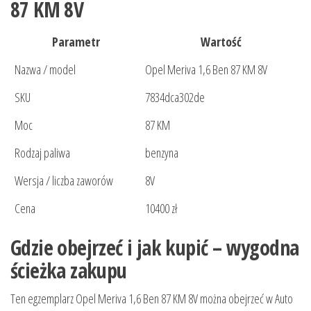
87 KM 8V
Parametr
Wartość
Nazwa / model
Opel Meriva 1,6 Ben 87 KM 8V
SKU
7834dca302de
Moc
87 KM
Rodzaj paliwa
benzyna
Wersja / liczba zaworów
8V
Cena
10400 zł
Gdzie obejrzeć i jak kupić – wygodna
ścieżka zakupu
Ten egzemplarz Opel Meriva 1,6 Ben 87 KM 8V można obejrzeć w Auto