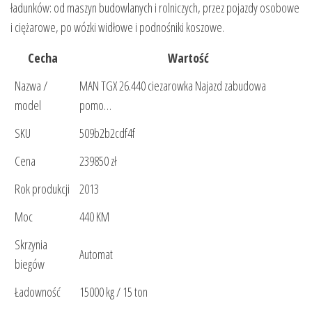
ładunków: od maszyn budowlanych i rolniczych, przez pojazdy osobowe
i ciężarowe, po wózki widłowe i podnośniki koszowe.
Cecha
Wartość
Nazwa /
MAN TGX 26.440 ciezarowka Najazd zabudowa
model
pomo…
SKU
509b2b2cdf4f
Cena
239850 zł
Rok produkcji
2013
Moc
440 KM
Skrzynia
Automat
biegów
Ładowność
15000 kg / 15 ton