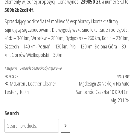
elementy w jednej propozycji. Cena wynosi
239850 zł
, a numer SKU to
509b2b2cdf4f
.
Sprzedający podkreśla też możliwość współpracy i kontakt z firmą
zajmującą się zabudowami. Dla wygody wskazano lokalizacje i odległości:
Łódź – 340 km, Wrocław – 280 km, Bydgoszcz – 260 km, Konin – 230 km,
Szczecin – 140 km, Poznań – 130 km, Piła – 120 km, Zielona Góra – 80
km, Gorzów Wielkopolski – 30 km.
Kategoria
Produkt
Samochody ciężarowe
Nawigacja
Poprzedni
POPRZEDNI
NASTĘPNY
Na
McLaren , Leather Cleaner
Mgdesign 2X Naklejki Na Auto
wpisu
wpis
wp
Tester , 100ml
Samochód Czaszka 10 X 9,4 Cm
Mg1231
Search