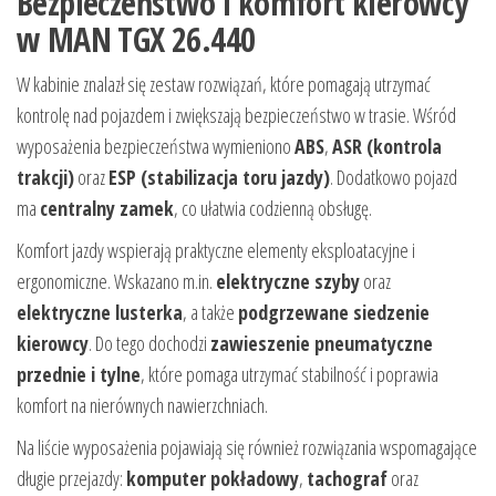
Bezpieczeństwo i komfort kierowcy
w MAN TGX 26.440
W kabinie znalazł się zestaw rozwiązań, które pomagają utrzymać
kontrolę nad pojazdem i zwiększają bezpieczeństwo w trasie. Wśród
wyposażenia bezpieczeństwa wymieniono
ABS
,
ASR (kontrola
trakcji)
oraz
ESP (stabilizacja toru jazdy)
. Dodatkowo pojazd
ma
centralny zamek
, co ułatwia codzienną obsługę.
Komfort jazdy wspierają praktyczne elementy eksploatacyjne i
ergonomiczne. Wskazano m.in.
elektryczne szyby
oraz
elektryczne lusterka
, a także
podgrzewane siedzenie
kierowcy
. Do tego dochodzi
zawieszenie pneumatyczne
przednie i tylne
, które pomaga utrzymać stabilność i poprawia
komfort na nierównych nawierzchniach.
Na liście wyposażenia pojawiają się również rozwiązania wspomagające
długie przejazdy:
komputer pokładowy
,
tachograf
oraz