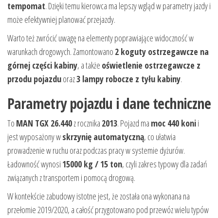
tempomat
. Dzięki temu kierowca ma lepszy wgląd w parametry jazdy i
może efektywniej planować przejazdy.
Warto też zwrócić uwagę na elementy poprawiające widoczność w
warunkach drogowych. Zamontowano
2 koguty ostrzegawcze na
górnej części kabiny
, a także
oświetlenie ostrzegawcze z
przodu pojazdu
oraz
3 lampy robocze z tyłu kabiny
.
Parametry pojazdu i dane techniczne
To
MAN TGX 26.440
z rocznika
2013
. Pojazd ma
moc 440 koni
i
jest wyposażony w
skrzynię automatyczną
, co ułatwia
prowadzenie w ruchu oraz podczas pracy w systemie dyżurów.
Ładowność wynosi
15000 kg / 15 ton
, czyli zakres typowy dla zadań
związanych z transportem i pomocą drogową.
W kontekście zabudowy istotne jest, że została ona wykonana na
przełomie 2019/2020, a całość przygotowano pod przewóz wielu typów