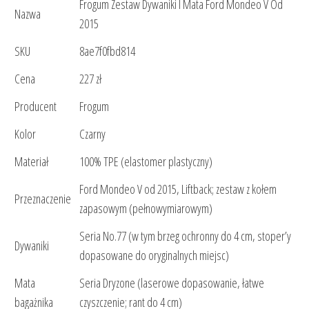
Frogum Zestaw Dywaniki I Mata Ford Mondeo V Od
Nazwa
2015
SKU
8ae7f0fbd814
Cena
227 zł
Producent
Frogum
Kolor
Czarny
Materiał
100% TPE (elastomer plastyczny)
Ford Mondeo V od 2015, Liftback; zestaw z kołem
Przeznaczenie
zapasowym (pełnowymiarowym)
Seria No.77 (w tym brzeg ochronny do 4 cm, stoper’y
Dywaniki
dopasowane do oryginalnych miejsc)
Mata
Seria Dryzone (laserowe dopasowanie, łatwe
bagażnika
czyszczenie; rant do 4 cm)