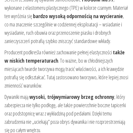
wykonane z elastomeru plastycznego (TPE) w kolorze czarnym. Materiał
ten wyróżnia się
bardzo wysoką odpornością na wycieranie
,
co ma znaczenie szczególnie w codziennej eksploatacji – wsiadanie i
wysiadanie, ruch obuwia oraz przenoszenie piasku i drobnych
zanieczyszczeń potrafią szybko zniszczyć standardowe wkłady.
Producent podkreśla również zachowanie pełnej elastyczności
także
w niskich temperaturach
. To ważne, bo w chłodniejszych
miesiącach twarde tworzywa mogą tracić właściwości, a ich krawędzie
potrafią się odkształcać. Tutaj zastosowano tworzywo, które lepiej znosi
zmienność warunków.
Dywaniki mają
wysoki, trójwymiarowy brzeg ochronny
, który
zabezpiecza nie tylko podłogę, ale także powierzchnie boczne tapicerki
oraz podstopnicę wraz z wykładziną pod pedałami. Dzięki temu
zabrudzenia nie „uciekają” poza obrys dywanika i nie rozprzestrzeniają
się po całym wnętrzu.