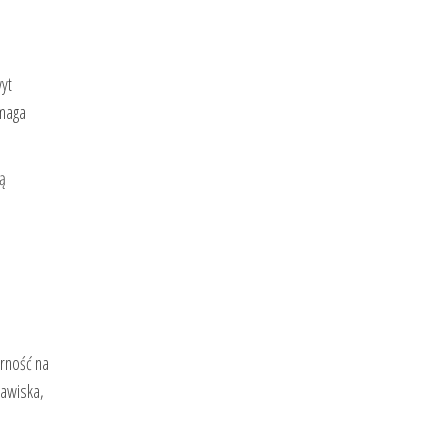
yt
omaga
ią
rność na
jawiska,