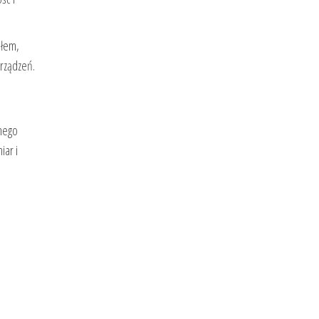
słem,
urządzeń.
lnego
iar i