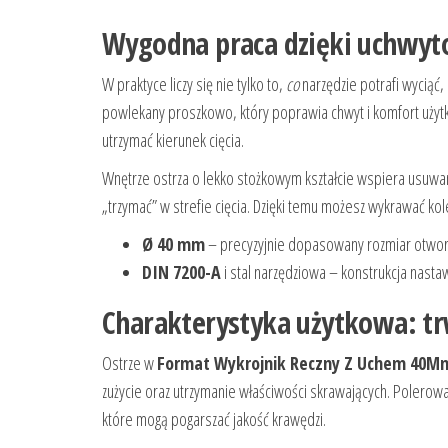
Wygodna praca dzięki uchwyto
W praktyce liczy się nie tylko to,
co
narzędzie potrafi wyciąć, 
powlekany proszkowo, który poprawia chwyt i komfort użyt
utrzymać kierunek cięcia.
Wnętrze ostrza o lekko stożkowym kształcie wspiera usuwani
„trzymać” w strefie cięcia. Dzięki temu możesz wykrawać kol
Ø 40 mm
– precyzyjnie dopasowany rozmiar otworu
DIN 7200-A
i stal narzędziowa – konstrukcja nastaw
Charakterystyka użytkowa: trw
Ostrze w
Format Wykrojnik Reczny Z Uchem 40M
zużycie oraz utrzymanie właściwości skrawających. Polerow
które mogą pogarszać jakość krawędzi.