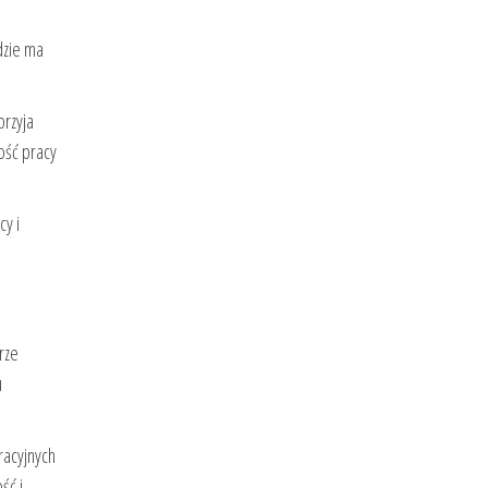
dzie ma
przyja
ość pracy
cy i
rze
u
racyjnych
ść i