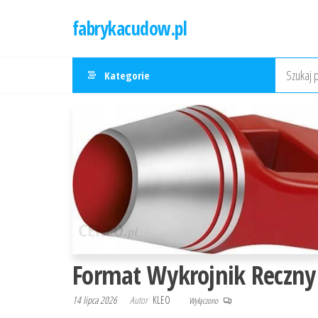
Przejdź
fabrykacudow.pl
do
treści
Kategorie
Format Wykrojnik Reczn
14 lipca 2026
Autor
KLEO
Wyłączono