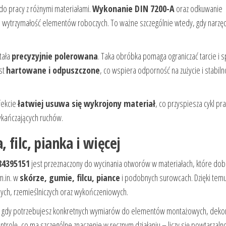
do pracy z różnymi materiałami.
Wykonanie DIN 7200-A
oraz odkuwanie
 wytrzymałość elementów roboczych. To ważne szczególnie wtedy, gdy narzę
stała
precyzyjnie polerowana
. Taka obróbka pomaga ograniczać tarcie i s
st
hartowane i odpuszczone
, co wspiera odporność na zużycie i stabiln
fekcie
łatwiej usuwa się wykrojony materiał
, co przyspiesza cykl pra
ykańczających ruchów.
filc, pianka i więcej
84395151
jest przeznaczony do wycinania otworów w materiałach, które dob
m.in. w
skórze, gumie, filcu, piance
i podobnych surowcach. Dzięki tem
ych, rzemieślniczych oraz wykończeniowych.
ór, gdy potrzebujesz konkretnych wymiarów do elementów montażowych, deko
ntrolę, co ma szczególne znaczenie w ręcznym działaniu – liczy się powtarzalno