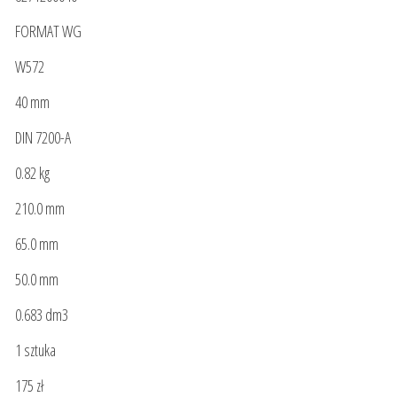
FORMAT WG
W572
40 mm
DIN 7200-A
0.82 kg
210.0 mm
65.0 mm
50.0 mm
0.683 dm3
1 sztuka
175 zł