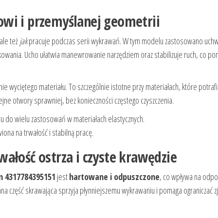
wi i przemyślanej geometrii
ale też
jak
pracuje podczas serii wykrawań. W tym modelu zastosowano uchw
kowania. Ucho ułatwia manewrowanie narzędziem oraz stabilizuje ruch, co p
e wyciętego materiału. To szczególnie istotne przy materiałach, które potraf
ejne otwory sprawniej, bez konieczności częstego czyszczenia.
 do wielu zastosowań w materiałach elastycznych.
iona na trwałość i stabilną pracę.
ałość ostrza i czyste krawędzie
m 4317784395151
jest
hartowane i odpuszczone
, co wpływa na odpo
ana część skrawająca sprzyja płynniejszemu wykrawaniu i pomaga ograniczać z