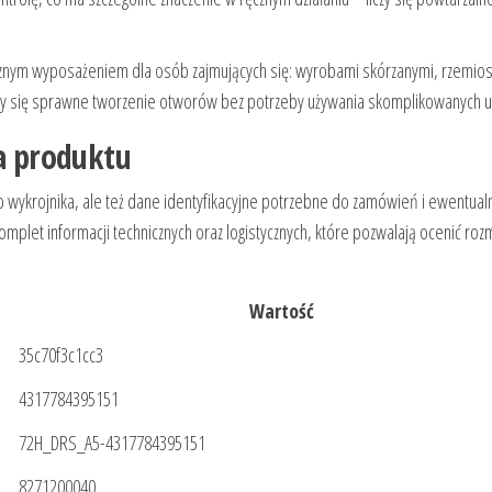
cznym wyposażeniem dla osób zajmujących się: wyrobami skórzanymi, rzemio
iczy się sprawne tworzenie otworów bez potrzeby używania skomplikowanych 
ja produktu
go wykrojnika, ale też dane identyfikacyjne potrzebne do zamówień i ewentua
plet informacji technicznych oraz logistycznych, które pozwalają ocenić rozm
Wartość
35c70f3c1cc3
4317784395151
72H_DRS_A5-4317784395151
8271200040