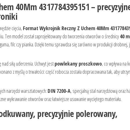
chem 40Mm 4317784395151 – precyzyjn
oniki
wędzie cięcia,
Format Wykrojnik Reczny Z Uchem 40Mm 43177843
aniu. Ten model został zaprojektowany do tworzenia otworów o średnicy
40 
 guma, filc czy pianka. Dzięki temu sprawdza się zarówno w produkcji drobnej, j
 nad siłą uderzenia. Uchwyt jest
powlekany proszkowo
, co wpływa na 
onano z myślą o trwałości: część robocza została dopracowana tak, aby utrz
ych narzędzi warsztatowych:
DIN 7200-A
, specjalną stal narzędziową oraz 
eczne wykrawanie otworów oraz łatwiejsze usuwanie wyciętego materiału.
odkuwany, precyzyjnie polerowany,