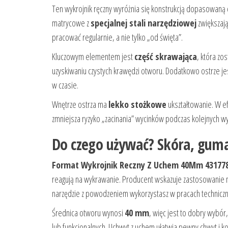
Ten wykrojnik ręczny wyróżnia się konstrukcją dopasowaną 
matrycowe z
specjalnej stali narzędziowej
zwiększają
pracować regularnie, a nie tylko „od święta”.
Kluczowym elementem jest
część skrawająca
, która zo
uzyskiwaniu czystych krawędzi otworu. Dodatkowo ostrze je
w czasie.
Wnętrze ostrza ma
lekko stożkowe
ukształtowanie. W e
zmniejsza ryzyko „zacinania” wycinków podczas kolejnych w
Do czego używać? Skóra, guma, 
Format Wykrojnik Reczny Z Uchem 40Mm 43177
reagują na wykrawanie. Producent wskazuje zastosowanie 
narzędzie z powodzeniem wykorzystasz w pracach techniczn
Średnica otworu wynosi
40 mm
, więc jest to dobry wyb
lub funkcjonalnych. Uchwyt z uchem ułatwia pewny chwyt i ko