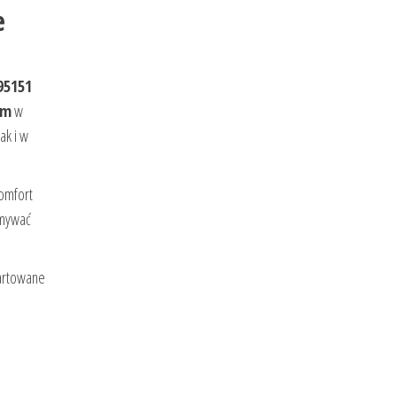
e
95151
mm
w
ak i w
komfort
ymywać
hartowane