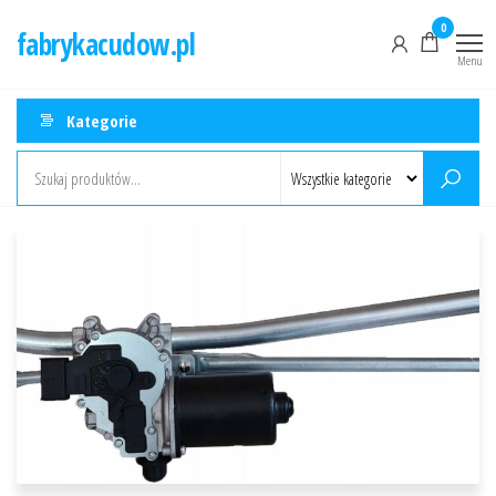
Przejdź
0
fabrykacudow.pl
do
Menu
treści
Kategorie